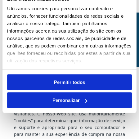
Temos plena consciência da utilização e tratamento
Utilizamos cookies para personalizar conteúdo e
a ser dado aos dados pessoais dos utilizadores, que
anúncios, fornecer funcionalidades de redes sociais e
possam ser requeridos ou que possam ser obtidos
analisar o nosso tráfego. Também partilhamos
AGENDAMENTOS
através do site Dr. André Barros, exclusivamente
informações acerca da sua utilização do site com os
com o objectivo de gerir os serviços oferecidos.
nossos parceiros de redes sociais, de publicidade e de
Adoptamos todas as medidas técnicas e
análise, que as podem combinar com outras informações
organizacionais necessárias para garantir a
que lhes forneceu ou recolhidas por estes a partir da sua
segurança dos dados pessoais e evitar a sua
utilização dos respetivos serviços.
alteração, perda ou acesso não autorizado, tendo em
conta o estado da tecnologia, em conformidade com
as disposições da legislação aplicável.
Permitir todos
Personalização
Na Internet existem tecnologias que nos ajudam a
Personalizar
oferecer uma experiência personalizada aos
visitantes. O nosso Web site, usa maioritariamente
“cookies” para determinar que informação de serviço
e suporte é apropriada para o seu computador e
para manter a sua experiência de compra na nossa