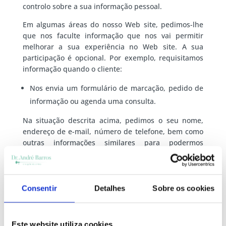
controlo sobre a sua informação pessoal.
Em algumas áreas do nosso Web site, pedimos-lhe
que nos faculte informação que nos vai permitir
melhorar a sua experiência no Web site. A sua
participação é opcional. Por exemplo, requisitamos
informação quando o cliente:
Nos envia um formulário de marcação, pedido de
informação ou agenda uma consulta.
Na situação descrita acima, pedimos o seu nome,
endereço de e-mail, número de telefone, bem como
outras informações similares para podermos
retomar o contacto e encaminhar o pedido. Se
requisitarmos informação significativamente
diferente, iremos informá-lo.
Consentir
Detalhes
Sobre os cookies
Os dados pessoais recolhidos são utilizados apenas
para contacto directo no sentido de responder ao
pedido e informação ou marcação.
Este website utiliza cookies