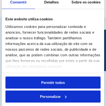
Consentir
Detalhes
Sobre os cookies
Este website utiliza cookies
Utilizamos cookies para personalizar conteúdo e
anúncios, fornecer funcionalidades de redes sociais e
CONTACTOS
analisar o nosso tráfego. Também partilhamos
AGENDAMENTOS
informações acerca da sua utilização do site com os
(+351) 915 399 276
nossos parceiros de redes sociais, de publicidade e de
info@drandrebarros.com
análise, que as podem combinar com outras informações
que lhes forneceu ou recolhidas por estes a partir da sua
utilização dos respetivos serviços.
INFORMAÇÕES
Permitir todos
Apresentação
Personalizar
Contactos
Política de Privacidade