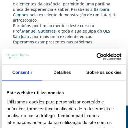
e elementos da ausência, permitindo uma partilha
única de experiência e saber. Parabéns à
Barbara
Campos
pela excelente demonstração de um Latarjet
artroscopico.
Parabéns por fim ao mentor deste curso,o
Prof.
Manuel Gutierres
, e toda a sua equipa do
ULS
São João
, por mais uma excelente edição.
Esperamos estar presentes nas próximas.
SPOT – Sociedade Portuguesa de Ortopedia e
Traumatologia
SPOC – Sociedade Portuguesa do
Ombro e Cotovelo (Portuguese Shoulder and Elbow
Society)
SECEC – Shoulder & Elbow Community
Consentir
Detalhes
Sobre os cookies
Este website utiliza cookies
Utilizamos cookies para personalizar conteúdo e
anúncios, fornecer funcionalidades de redes sociais e
Partilhar nas redes sociais
analisar o nosso tráfego. Também partilhamos
informações acerca da sua utilização do site com os